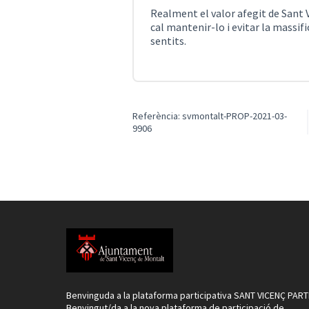
Realment el valor afegit de Sant V
cal mantenir-lo i evitar la massifi
sentits.
Referència: svmontalt-PROP-2021-03-
9906
Benvinguda a la plataforma participativa SANT VICENÇ PART
Benvingut/da a la nova plataforma de participació de