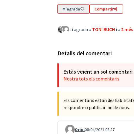
M'agrada
Compartir
Li agrada a
TONI BUCH
i a
2 més
Detalls del comentari
Estàs veient un sol comentari
Mostra tots els comentaris
Els comentaris estan deshabilita
respondre o publicar-ne de nous.
Oriol
06/04/2021 08:27
Comentari 1604