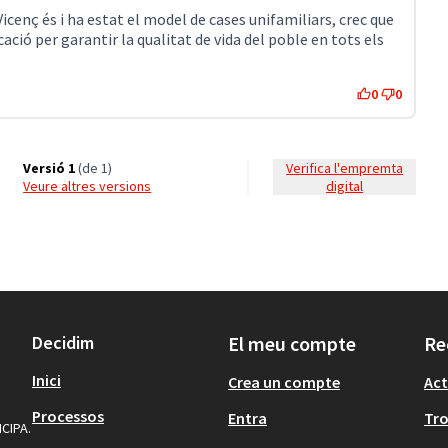
icenç és i ha estat el model de cases unifamiliars, crec que
cació per garantir la qualitat de vida del poble en tots els
0
0
Versió 1
(de 1)
Verifica l'empremta
veure altres versions
digital
Decidim
El meu compte
Re
Inici
Crea un compte
Act
Processos
Entra
Tr
ICIPA.