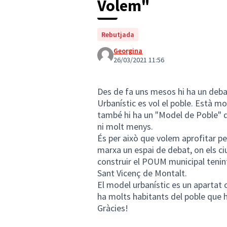
Volem"
Rebutjada
Georgina
26/03/2021 11:56
Des de fa uns mesos hi ha un debat
Urbanístic es vol el poble. Està m
també hi ha un "Model de Poble" q
ni molt menys.
És per això que volem aprofitar p
marxa un espai de debat, on els c
construir el POUM municipal tenin
Sant Vicenç de Montalt.
El model urbanístic es un apartat 
ha molts habitants del poble que hi
Gràcies!