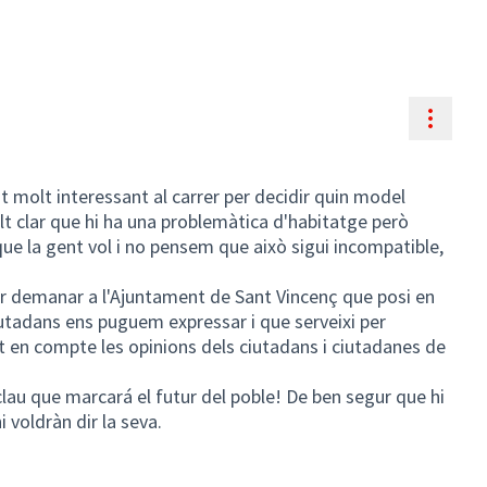
Contr
 molt interessant al carrer per decidir quin model
olt clar que hi ha una problemàtica d'habitatge però
ue la gent vol i no pensem que això sigui incompatible,
er demanar a l'Ajuntament de Sant Vincenç que posi en
iutadans ens puguem expressar i que serveixi per
t en compte les opinions dels ciutadans i ciutadanes de
clau que marcará el futur del poble! De ben segur que hi
 voldràn dir la seva.