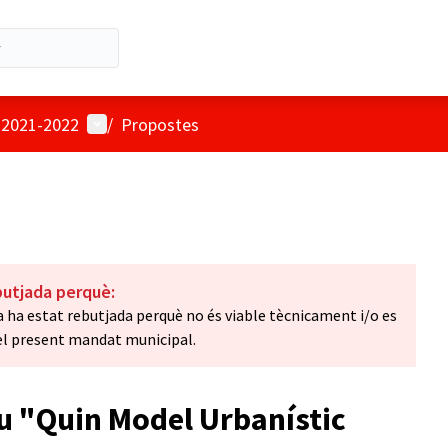
Menú d'usuari
u 2021-2022
/
Propostes
butjada perquè:
 ha estat rebutjada perquè no és viable tècnicament i/o es
del present mandat municipal.
iu "Quin Model Urbanístic