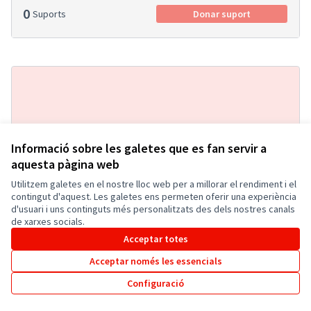
0
Suports
Donar suport
Informació sobre les galetes que es fan servir a
aquesta pàgina web
Utilitzem galetes en el nostre lloc web per a millorar el rendiment i el
Adequació de les voreres de la
Acceptada
contingut d'aquest. Les galetes ens permeten oferir una experiència
zona de la piscina, entre riera del
d'usuari i uns continguts més personalitzats des dels nostres canals
de xarxes socials.
Gorg i carrer Ginesta
Acceptar totes
Sessió amb tècnics municipals per l'elaboració de
propostes pel Pressupost Participatiu 2021-2022
Acceptar només les essencials
0
1
Configuració
0
Suports
Donar suport