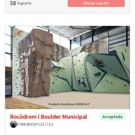
58
Suports
Donar suport
Rocòdrom i Boulder Municipal
Acceptada
TONI BUCH
21
13