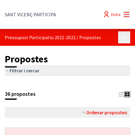
Menú
SANT VICENÇ PARTICIPA
Entra
Menú p
Pressupost Participatiu 2021-2022
/
Propostes
Propostes
Filtrar i cercar
36 propostes
Ordenar propostes: