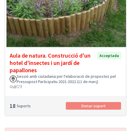
Aula de natura. Construcció d'un
Acceptada
hotel d'insectes i un jardí de
papallones
Sessió amb ciutadania per l'elaboració de propostes pel
Pressupost Participatiu 2021-2022 (11 de març)
0
7
18
Suports
Donar suport