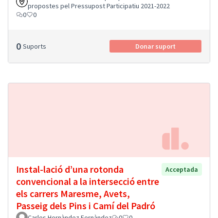
propostes pel Pressupost Participatiu 2021-2022
0
0
0
Suports
Donar suport
Instal-lació d’una rotonda
Acceptada
convencional a la intersecció entre
els carrers Maresme, Avets,
Passeig dels Pins i Camí del Padró
Carles Hernàndez Fernàndez
0
0