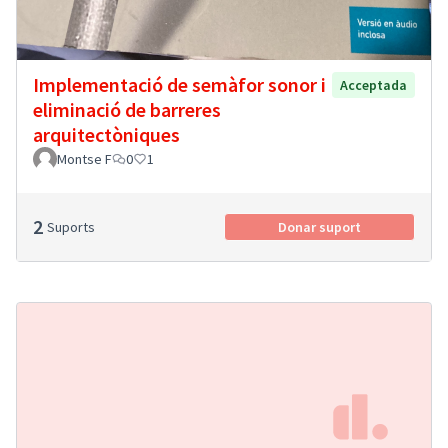
Implementació de semàfor sonor i
Acceptada
eliminació de barreres
arquitectòniques
Montse F
0
1
2
Suports
Donar suport