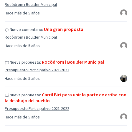
Rocòdrom i Boulder Municipal
Hace más de 5 años
Una gran proposta!
Nuevo comentario:
Rocòdrom i Boulder Municipal
Hace más de 5 años
Rocòdrom i Boulder Municipal
Nueva propuesta:
Presupuesto Participativo 2021-2022
Hace más de 5 años
Carril Bici para unir la parte de arriba con
Nueva propuesta:
la de abajo del pueblo
Presupuesto Participativo 2021-2022
Hace más de 5 años