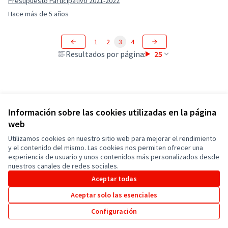
Presupuesto Participativo 2021-2022
Hace más de 5 años
1
2
3
4
Resultados por página:
25
Información sobre las cookies utilizadas en la página
web
Términos y condiciones de uso
Configuración de cookies
Utilizamos cookies en nuestro sitio web para mejorar el rendimiento
SANT VICENÇ PARTICIPA en Facebook
SANT VICENÇ PARTICIPA en Instagram
SANT VICENÇ PARTICIPA en YouTube
y el contenido del mismo. Las cookies nos permiten ofrecer una
experiencia de usuario y unos contenidos más personalizados desde
(Enlace externo)
(Enlace externo)
(Enlace externo)
Castellano
nuestros canales de redes sociales.
Triar la llengua
Elegir el idioma
Aceptar todas
Aceptar solo las esenciales
Con licenci
(Enlace exte
Configuración
(Enlace externo)
Web creada con
software libre
.
(Enlace externo)