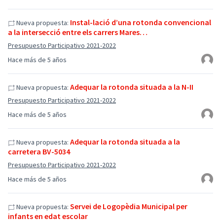
Instal-lació d’una rotonda convencional
Nueva propuesta:
a la intersecció entre els carrers Mares…
Presupuesto Participativo 2021-2022
Hace más de 5 años
Adequar la rotonda situada a la N-II
Nueva propuesta:
Presupuesto Participativo 2021-2022
Hace más de 5 años
Adequar la rotonda situada a la
Nueva propuesta:
carretera BV‐5034
Presupuesto Participativo 2021-2022
Hace más de 5 años
Servei de Logopèdia Municipal per
Nueva propuesta:
infants en edat escolar